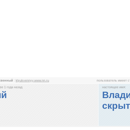
квенный
:
klyukvennyy.www.nn.ru
пользователь имеет 
е 1 года назад
настоящее имя:
ый
Влади
скрыт