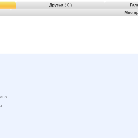
Друзья
( 0 )
Гал
Мне н
зано
ны