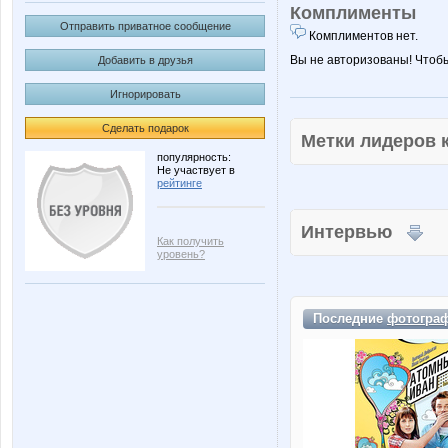
Комплименты
Отправить приватное сообщение
Комплиментов нет.
Вы не авторизованы! Чтоб
Добавить в друзья
Игнорировать
Сделать подарок
Метки лидеров
популярность:
Не участвует в
рейтинге
Интервью
Как получить
уровень?
Последние
фотогра