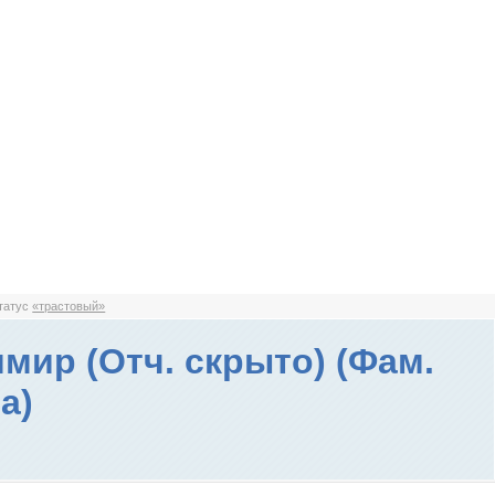
статус
«трастовый»
мир (Отч. скрыто) (Фам.
а)